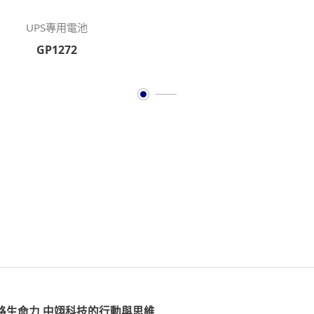
UPS專用電池
GP1272
LATEST NEWS & EVENTS
最新訊息
路生命力 中翊科技的行動與思維