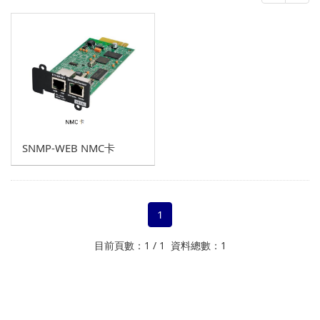
在線互動式
在線式
單相UPS
不斷電系統網卡
三相UPS
鉛酸蓄電池
EATON Battery
鋰鐵電池
SNMP-WEB NMC卡
CSB Battery
氧化鋰鐵電池模組
1
目前頁數：1 / 1 資料總數：1