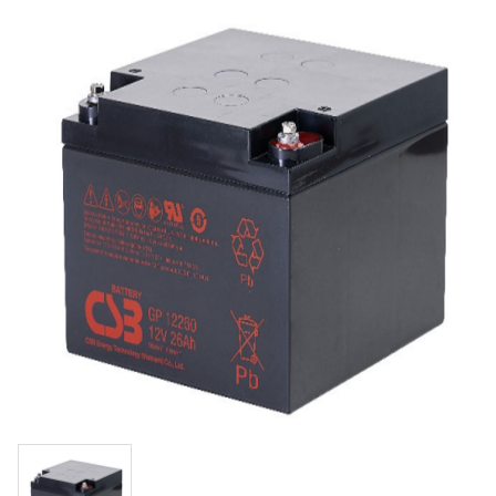
EATON Battery
在線式
CSB Battery
單相UPS
不斷電系統網卡
鋰鐵電池
三相UPS
氧化鋰鐵電池模組