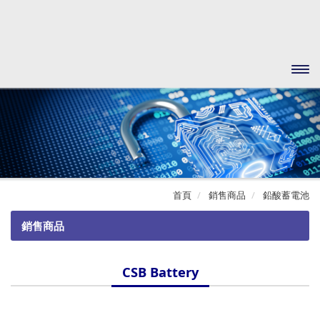
開啟
主選
單
首頁
銷售商品
鉛酸蓄電池
銷售商品
不斷電系統
CSB Battery
離線式
鉛酸蓄電池
在線互動式